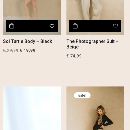
Sol Turtle Body – Black
The Photographer Suit –
Beige
€
29,99
Original
Current
€
19,99
€
74,99
price
price
was:
is:
€ 29,99.
€ 19,99.
sale!