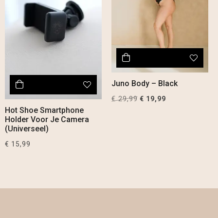
Juno Body – Black
€
29,99
Original
Current
€
19,99
price
price
Hot Shoe Smartphone
Holder Voor Je Camera
was:
is:
(Universeel)
€ 29,99.
€ 19,99.
€
15,99