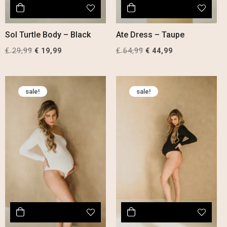
Sol Turtle Body – Black
Ate Dress – Taupe
€
29,99
Original
Current
€
64,99
Original
Current
€
19,99
€
44,99
price
price
price
price
was:
is:
was:
is:
€ 29,99.
€ 19,99.
€ 64,99.
€ 44,99.
sale!
sale!