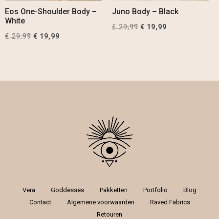
Eos One-Shoulder Body –
Juno Body – Black
White
€
29,99
Original
Current
€
19,99
€
29,99
Original
Current
€
19,99
price
price
price
price
was:
is:
was:
is:
€ 29,99.
€ 19,99.
€ 29,99.
€ 19,99.
Vera
Goddesses
Pakketten
Portfolio
Blog
Contact
Algemene voorwaarden
Raved Fabrics
Retouren