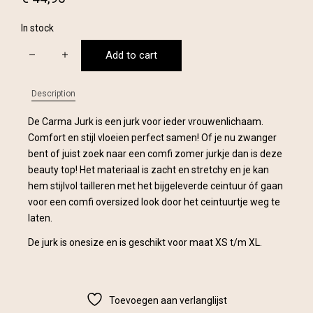
In stock
Carma
Add to cart
Comfi
Dress
-
Description
Brown
quantity
De Carma Jurk is een jurk voor ieder vrouwenlichaam.
Comfort en stijl vloeien perfect samen! Of je nu zwanger
bent of juist zoek naar een comfi zomer jurkje dan is deze
beauty top! Het materiaal is zacht en stretchy en je kan
hem stijlvol tailleren met het bijgeleverde ceintuur óf gaan
voor een comfi oversized look door het ceintuurtje weg te
laten.
De jurk is onesize en is geschikt voor maat XS t/m XL.
Toevoegen aan verlanglijst