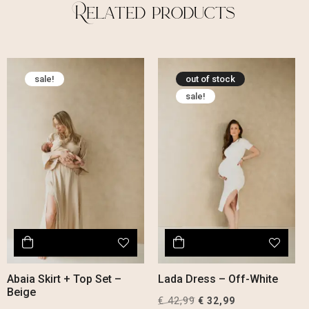
Related products
sale!
out of stock
sale!
Abaia Skirt + Top Set –
Lada Dress – Off-White
Beige
€
42,99
Original
Current
€
32,99