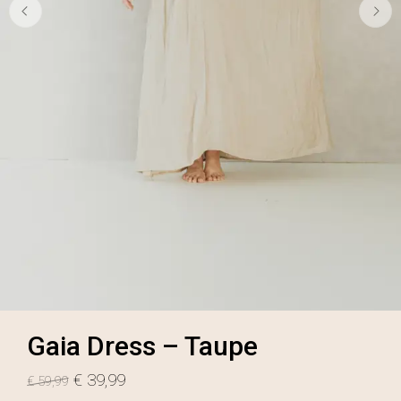
Gaia Dress – Taupe
Original
Current
€
39,99
€
59,99