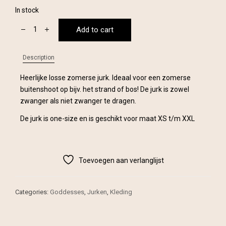
price
price
In stock
was:
is:
Gaia
Add to cart
Dress
€ 59,99.
€ 39,99.
-
Taupe
Description
quantity
Heerlijke losse zomerse jurk. Ideaal voor een zomerse
buitenshoot op bijv. het strand of bos! De jurk is zowel
zwanger als niet zwanger te dragen.
De jurk is one-size en is geschikt voor maat XS t/m XXL
Toevoegen aan verlanglijst
Categories:
Goddesses
,
Jurken
,
Kleding