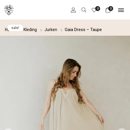
0
0
sale!
Gaia Dress – Taupe
Home
Kleding
Jurken