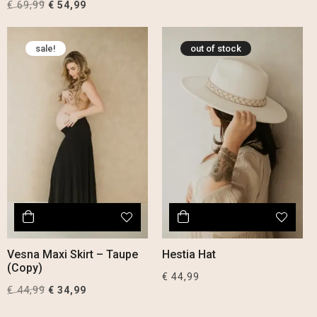
€
69,99
Original
Current
€
54,99
price
price
price
price
was:
is:
was:
is:
€ 42,99.
€ 32,99.
sale!
out of stock
€ 69,99.
€ 54,99.
Vesna Maxi Skirt – Taupe
Hestia Hat
(Copy)
€
44,99
€
44,99
Original
Current
€
34,99
price
price