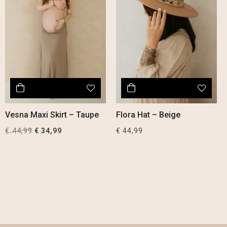
Vesna Maxi Skirt – Taupe
Flora Hat – Beige
€
44,99
Original
Current
€
34,99
€
44,99
price
price
was:
is:
€ 44,99.
€ 34,99.