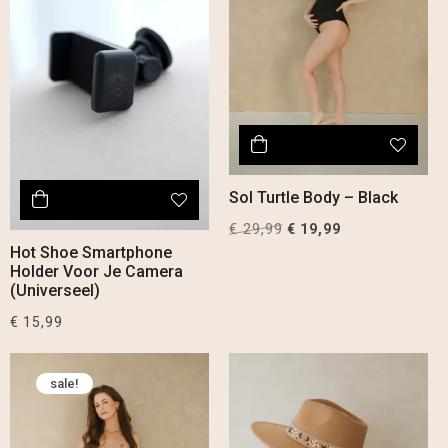
Sol Turtle Body – Black
€
29,99
Original
Current
€
19,99
price
price
Hot Shoe Smartphone
Holder Voor Je Camera
was:
is:
(Universeel)
€ 29,99.
€ 19,99.
€
15,99
sale!