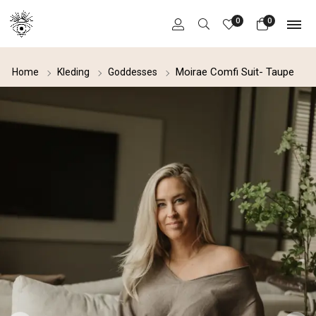
0
0
Moirae Comfi Suit- Taupe
Home
Kleding
Goddesses