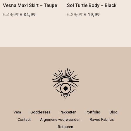
Vesna Maxi Skirt – Taupe
Sol Turtle Body – Black
€
44,99
Original
Current
€
29,99
Original
Current
€
34,99
€
19,99
price
price
price
price
was:
is:
was:
is:
€ 44,99.
€ 34,99.
€ 29,99.
€ 19,99.
Vera
Goddesses
Pakketten
Portfolio
Blog
Contact
Algemene voorwaarden
Raved Fabrics
Retouren