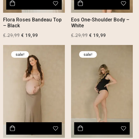
Flora Roses Bandeau Top
Eos One-Shoulder Body –
– Black
White
€
29,99
Original
Current
€
29,99
Original
Current
€
19,99
€
19,99
price
price
price
price
was:
is:
was:
is:
sale!
sale!
€ 29,99.
€ 19,99.
€ 29,99.
€ 19,99.